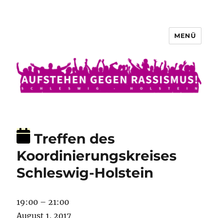
MENÜ
Aufstehen gegen Rassismus
Treffen des
Koordinierungskreises
Schleswig-Holstein
Treffen
19:00
–
21:00
des
August 1, 2017