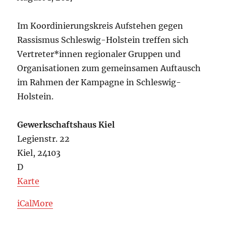
Koordinierungskreises
Schleswig-
Im Koordinierungskreis Aufstehen gegen
Holstein
Rassismus Schleswig-Holstein treffen sich
Vertreter*innen regionaler Gruppen und
Organisationen zum gemeinsamen Auftausch
im Rahmen der Kampagne in Schleswig-
Holstein.
Gewerkschaftshaus Kiel
Legienstr. 22
Kiel
,
24103
D
Gewerkschaftshaus
Karte
Kiel
about
iCal
More
Treffen