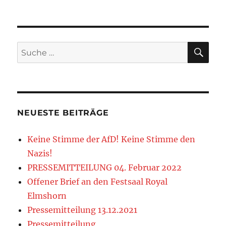
2026
2026
2026
2026
2026
2026
2026
SU
Suche
nach:
NEUESTE BEITRÄGE
Keine Stimme der AfD! Keine Stimme den
Nazis!
PRESSEMITTEILUNG 04. Februar 2022
Offener Brief an den Festsaal Royal
Elmshorn
Pressemitteilung 13.12.2021
Pressemitteilung