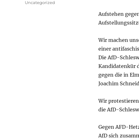
Uncategorized
Aufstehen gegen
Aufstellungssitz
Wir machen unse
einer antifasch
Die AfD-Schleswi
Kandidatenkür d
gegen die in E
Joachim Schneide
Wir protestiere
die AfD-Schlesw
Gegen AFD-Hetz
AfD sich zusamm