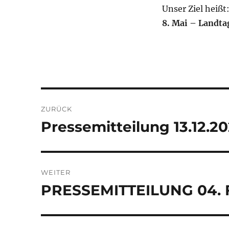
Unser Ziel heißt
8. Mai – Landta
Beitragsnavigation
ZURÜCK
Pressemitteilung 13.12.20
Vorheriger
Beitrag:
WEITER
PRESSEMITTEILUNG 04. 
Nächster
Beitrag: