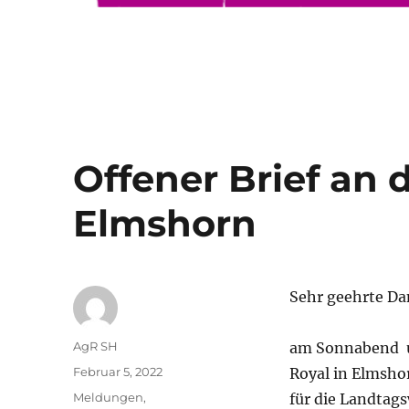
Offener Brief an 
Elmshorn
Sehr geehrte D
Autor
AgR SH
am Sonnabend un
Veröffentlicht
Februar 5, 2022
Royal in Elmsho
am
Kategorien
Meldungen
,
für die Landtag