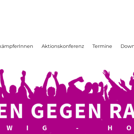
mus
kämpferInnen
Aktionskonferenz
Termine
Down