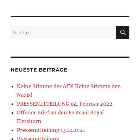
2026
2026
2026
2026
2026
2026
2026
SU
Suche
nach:
NEUESTE BEITRÄGE
Keine Stimme der AfD! Keine Stimme den
Nazis!
PRESSEMITTEILUNG 04. Februar 2022
Offener Brief an den Festsaal Royal
Elmshorn
Pressemitteilung 13.12.2021
Pressemitteilung