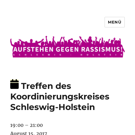
MENÜ
Aufstehen gegen Rassismus
Treffen des
Koordinierungskreises
Schleswig-Holstein
Treffen
19:00
–
21:00
des
August 15, 2017