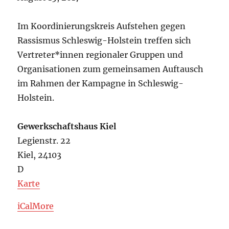
Koordinierungskreises
Schleswig-
Im Koordinierungskreis Aufstehen gegen
Holstein
Rassismus Schleswig-Holstein treffen sich
Vertreter*innen regionaler Gruppen und
Organisationen zum gemeinsamen Auftausch
im Rahmen der Kampagne in Schleswig-
Holstein.
Gewerkschaftshaus Kiel
Legienstr. 22
Kiel
,
24103
D
Gewerkschaftshaus
Karte
Kiel
about
iCal
More
Treffen