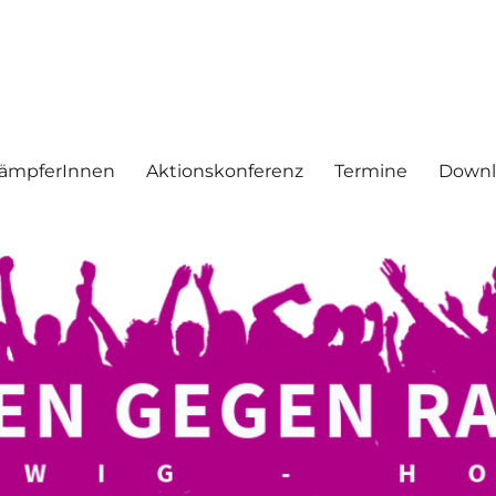
mus
ämpferInnen
Aktionskonferenz
Termine
Downl