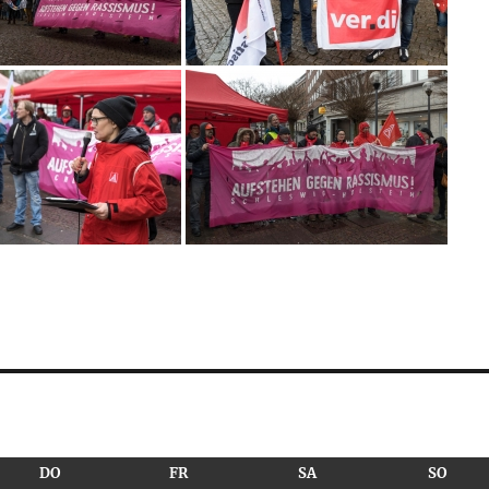
CH
DONNERSTAG
FREITAG
SAMSTAG
SONN
DO
FR
SA
SO