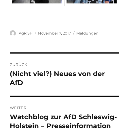
Autor
Veröffentlicht
Kategorien
AgR SH
November 7, 2017
Meldungen
am
Beitragsnavigation
ZURÜCK
(Nicht viel?) Neues von der
Vorheriger
Beitrag:
AfD
WEITER
Watchblog zur AfD Schleswig-
Nächster
Beitrag:
Holstein – Presseinformation